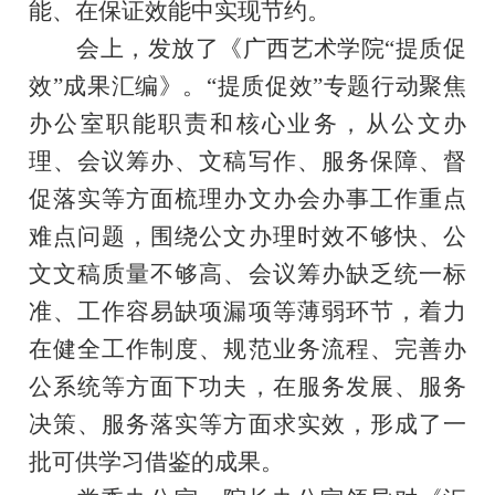
能、在保证效能中实现节约。
会上，
发放
了《广西艺术学院
“
提质促
效
”
成果汇编》
。
“提质促效”专题行动
聚焦
办公室职能职责和核心业务，
从
公文办
理、会议筹办、文稿写作、服务保障、督
促落实等
方面
梳理办文办会办事工作重点
难点问题，围绕公文办理时效不够快、公
文文稿质量不够高、会议筹办缺乏统一标
准、
工作
容易缺项漏项等薄弱环节，着力
在健全工作制度、规范业务流程、完善办
公系统等方面下功夫，在服务发展、服务
决策、服务落实等方面求实效
，
形成了一
批可供学习借鉴的成果。